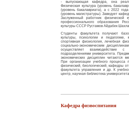
- выпускающая кафедра, она реали
Физическая культура (уровень бакалавр
(уровень бакалавриата), а с 2022 год
(уровень магистратуры). Заведует кафед
Заслуженный работник физической к
профессионального образования Рос
культуры СССР Рустамов Айдабек Шахла
Студенты факультета получают базо
культуры, психологии и педагогике, 
спортивная физиология, лечебная физи
социально-экономическим дисциплинам
осуществляет взаимодействие с
подразделениями университета. Предме
экономических дисциплин читаются ме
При организации учебного процесса п
физический, биологический, кафедры о
факультета управления и др. К учебн
центр, научная библиотека университета
Кафедра физвоспитания